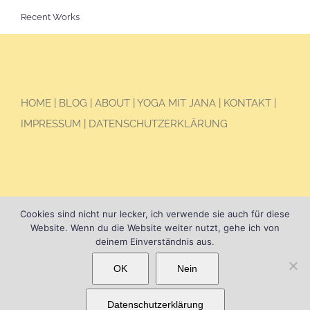
HOME
|
BLOG
|
ABOUT
|
YOGA MIT JANA
|
KONTAKT
|
IMPRESSUM
|
DATENSCHUTZERKLÄRUNG
Cookies sind nicht nur lecker, ich verwende sie auch für diese
© Copyright Jana Seidel, 2025
Website. Wenn du die Website weiter nutzt, gehe ich von
deinem Einverständnis aus.
Instagram
Facebook
Spotify
Pinterest
OK
Nein
This website uses cookies
OK
REJECT
and third party services.
Datenschutzerklärung