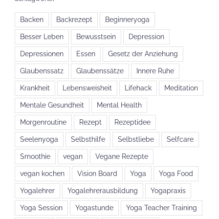
Backen
Backrezept
Beginneryoga
Besser Leben
Bewusstsein
Depression
Depressionen
Essen
Gesetz der Anziehung
Glaubenssatz
Glaubenssätze
Innere Ruhe
Krankheit
Lebensweisheit
Lifehack
Meditation
Mentale Gesundheit
Mental Health
Morgenroutine
Rezept
Rezeptidee
Seelenyoga
Selbsthilfe
Selbstliebe
Selfcare
Smoothie
vegan
Vegane Rezepte
vegan kochen
Vision Board
Yoga
Yoga Food
Yogalehrer
Yogalehrerausbildung
Yogapraxis
Yoga Session
Yogastunde
Yoga Teacher Training
Yogatipp
Yogatipps
Yogaunterricht