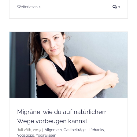
Weiterlesen
0
Migräne: wie du auf natürlichem
Wege vorbeugen kannst
Juli 28th, 2019
|
Allgemein
,
Gastbeiträge
,
Lifehacks
,
Yogatipps
,
Yogawissen