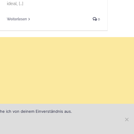
ideal, […]
Weiterlesen
0
ehe ich von deinem Einverständnis aus.
Instagram
Facebook
Spotify
Pinterest
REJECT