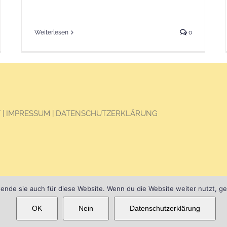
Weiterlesen
0
T
|
IMPRESSUM
|
DATENSCHUTZERKLÄRUNG
rwende sie auch für diese Website. Wenn du die Website weiter nutzt, g
OK
Nein
Datenschutzerklärung
OK
e uses cookies and third party services.
Settings