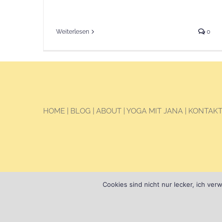
Weiterlesen
0
HOME
|
BLOG
|
ABOUT
|
YOGA MIT JANA
|
KONTAK
Cookies sind nicht nur lecker, ich ve
© Copyright Jana Seidel, 2025
This websit