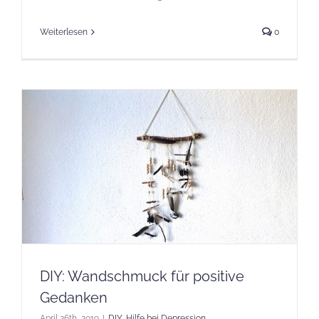
Weiterlesen
0
DIY: Wandschmuck für positive
Gedanken
April 26th, 2019
|
DIY
,
Hilfe bei Depression
,