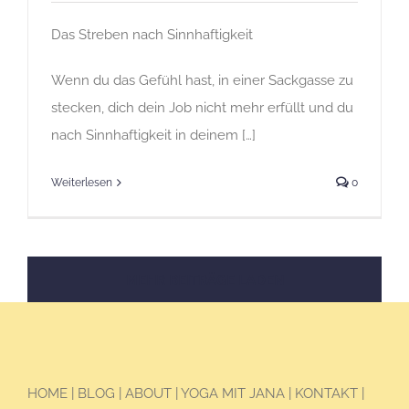
Das Streben nach Sinnhaftigkeit
Wenn du das Gefühl hast, in einer Sackgasse zu
stecken, dich dein Job nicht mehr erfüllt und du
nach Sinnhaftigkeit in deinem […]
Weiterlesen
0
MEHR BEITRÄGE LADEN
HOME
|
BLOG
|
ABOUT
|
YOGA MIT JANA
|
KONTAKT
|