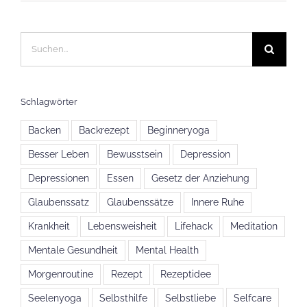
Suche
nach:
Schlagwörter
Backen
Backrezept
Beginneryoga
Besser Leben
Bewusstsein
Depression
Depressionen
Essen
Gesetz der Anziehung
Glaubenssatz
Glaubenssätze
Innere Ruhe
Krankheit
Lebensweisheit
Lifehack
Meditation
Mentale Gesundheit
Mental Health
Morgenroutine
Rezept
Rezeptidee
Seelenyoga
Selbsthilfe
Selbstliebe
Selfcare