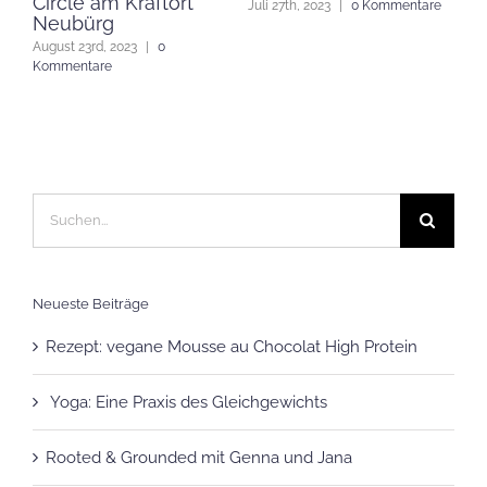
von Yoga
Muster für ein Leben,
ve
re
das du liebst
Br
Juli 20th, 2023
|
0 Kommentare
Juli 18th, 2023
|
0 Kommentare
Nov
Kom
Suche
nach:
Neueste Beiträge
Rezept: vegane Mousse au Chocolat High Protein
Yoga: Eine Praxis des Gleichgewichts
Rooted & Grounded mit Genna und Jana