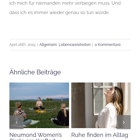
ich mich für niemanden mehr verbiegen muss. Und
dass ich es immer wieder genau so tun würde.
April 26th, 2019
|
Allgemein
,
Lebensweisheiten
|
0 Kommentare
Ähnliche Beiträge
ag
Die heilsame Wirkung
Verlasse deine alten
Re