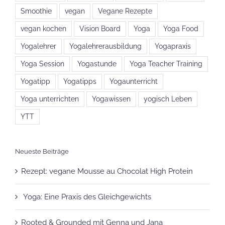
Smoothie
vegan
Vegane Rezepte
vegan kochen
Vision Board
Yoga
Yoga Food
Yogalehrer
Yogalehrerausbildung
Yogapraxis
Yoga Session
Yogastunde
Yoga Teacher Training
Yogatipp
Yogatipps
Yogaunterricht
Yoga unterrichten
Yogawissen
yogisch Leben
YTT
Neueste Beiträge
Rezept: vegane Mousse au Chocolat High Protein
Yoga: Eine Praxis des Gleichgewichts
Rooted & Grounded mit Genna und Jana