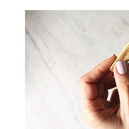
Zeige
grösseres
Bild