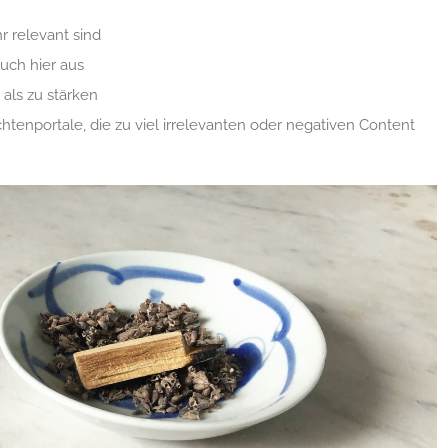
r relevant sind
uch hier aus
 als zu stärken
tenportale, die zu viel irrelevanten oder negativen Content