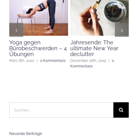
r
Yoga gegen
Jahresende: The
Yo
Bürobeschwerden – 4
ultimate New Year
Gl
Übungen
declutter
re
Dez
Kom
März 8th, 2020
|
0 Kommentare
Dezember 26th, 2019
|
0
Kommentare
Suche
nach:
Neueste Beiträge