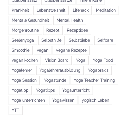
Glaubenssatz
Glaubenssätze
Innere Ruhe
Krankheit
Lebensweisheit
Lifehack
Meditation
Mentale Gesundheit
Mental Health
Morgenroutine
Rezept
Rezeptidee
Seelenyoga
Selbsthilfe
Selbstliebe
Selfcare
Smoothie
vegan
Vegane Rezepte
vegan kochen
Vision Board
Yoga
Yoga Food
Yogalehrer
Yogalehrerausbildung
Yogapraxis
Yoga Session
Yogastunde
Yoga Teacher Training
Yogatipp
Yogatipps
Yogaunterricht
Yoga unterrichten
Yogawissen
yogisch Leben
YTT