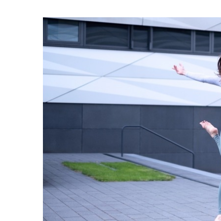
Zeige
grösseres
Bild